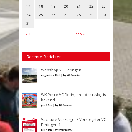
17
18
19
20
21
22
23
24
25
26
27
28
29
30
31
« jul
sep »
Recente Berichten
Webshop VC Fleringen
augustus 12th | by
Webmaster
WK Poule VC Fleringen – de uitslag is
bekend!
juli 22nd | by
Webmaster
Vacature Verzorger / Verzorgster VC
Fleringen 1
juli 11th | by
Webmaster