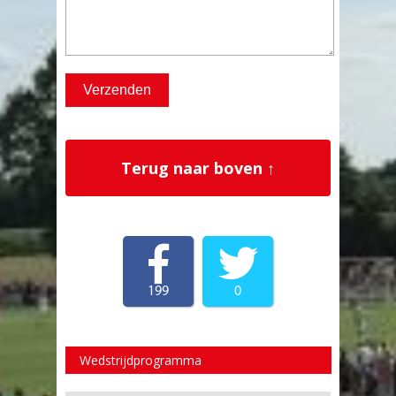
Terug naar boven ↑
199
0
Wedstrijdprogramma