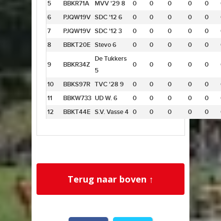
5
BBKR71A
MVV '29 8
0
0
0
0
0
6
PJQW19V
SDC '12 6
0
0
0
0
0
7
PJQW19V
SDC '12 3
0
0
0
0
0
8
BBKT20E
Stevo 6
0
0
0
0
0
De Tukkers
9
BBKR34Z
0
0
0
0
0
5
10
BBKS97R
TVC '28 9
0
0
0
0
0
11
BBKW733
UD W. 6
0
0
0
0
0
12
BBKT44E
S.V. Vasse 4
0
0
0
0
0
Terug naar boven ↑