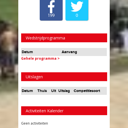
199
0
Wedstrijdprogramma
Datum
Aanvang
Gehele programma >
Uitslagen
Datum
Thuis
Uit
Uitslag
Competitiesoort
Activiteiten Kalender
Geen activiteiten