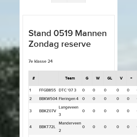
Stand 0519 Mannen
Zondag reserve
7e klasse 24
#
Team
G
W
GL
V
+
1
FFGB855
DTC '07 3
0
0
0
0
0
2
BBKW504
Fleringen 4
0
0
0
0
0
Langeveen
3
BBKZ07V
0
0
0
0
0
3
Manderveen
4
BBKT72L
0
0
0
0
0
2