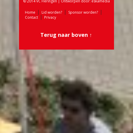
© 2014 VC Fleringen | Ontworpen door:
eskamedia
Home
Lid worden?
Sponsor worden?
Contact
Privacy
Terug naar boven ↑