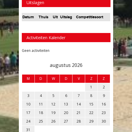
Uitslagen
Datum
Thuis
Uit
Uitslag
Competitiesoort
Activiteiten Kalender
Geen activiteiten
augustus 2026
M
D
W
D
V
Z
Z
1
2
3
4
5
6
7
8
9
10
11
12
13
14
15
16
17
18
19
20
21
22
23
24
25
26
27
28
29
30
31