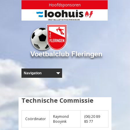
Hoofdsponsoren
Technische Commissie
Raymond
(06) 20 89
Coördinator
Booyink
85 77