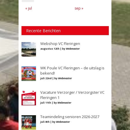
« jul
sep »
Recente Berichten
Webshop VC Fleringen
augustus 12th | by
Webmaster
WK Poule VC Fleringen – de uitslag is
bekend!
juli 22nd | by
Webmaster
Vacature Verzorger / Verzorgster VC
Fleringen 1
juli 11th | by
Webmaster
Teamindeling senioren 2026-2027
juli 8th | by
Webmaster