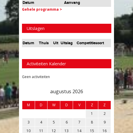
Datum
Aanvang
Gehele programma >
Uitslagen
Datum
Thuis
Uit
Uitslag
Competitiesoort
Activiteiten Kalender
Geen activiteiten
augustus 2026
M
D
W
D
V
Z
Z
1
2
3
4
5
6
7
8
9
10
11
12
13
14
15
16