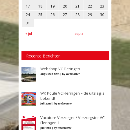
17
18
19
20
21
22
23
24
25
26
27
28
29
30
31
« jul
sep »
Recente Berichten
Webshop VC Fleringen
augustus 12th | by
Webmaster
WK Poule VC Fleringen – de uitslag is
bekend!
juli 22nd | by
Webmaster
Vacature Verzorger / Verzorgster VC
Fleringen 1
juli 11th | by
Webmaster