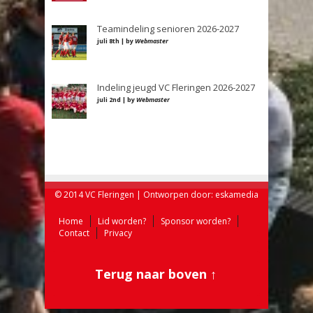
Teamindeling senioren 2026-2027
juli 8th | by
Webmaster
Indeling jeugd VC Fleringen 2026-2027
juli 2nd | by
Webmaster
© 2014 VC Fleringen | Ontworpen door:
eskamedia
Home
Lid worden?
Sponsor worden?
Contact
Privacy
Terug naar boven ↑