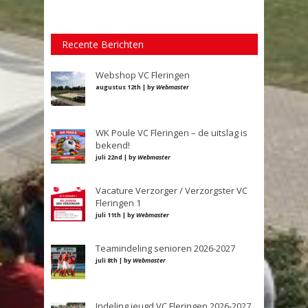
Recente Berichten
Webshop VC Fleringen
augustus 12th | by
Webmaster
WK Poule VC Fleringen – de uitslag is
bekend!
juli 22nd | by
Webmaster
Vacature Verzorger / Verzorgster VC
Fleringen 1
juli 11th | by
Webmaster
Teamindeling senioren 2026-2027
juli 8th | by
Webmaster
Indeling jeugd VC Fleringen 2026-2027