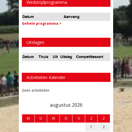
Wedstrijdprogramma
Datum
Aanvang
Gehele programma >
Uitslagen
Datum
Thuis
Uit
Uitslag
Competitiesoort
Activiteiten Kalender
Geen activiteiten
augustus 2026
M
D
W
D
V
Z
Z
1
2