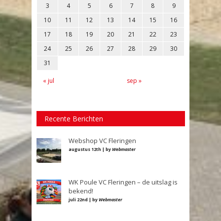
3
4
5
6
7
8
9
10
11
12
13
14
15
16
17
18
19
20
21
22
23
24
25
26
27
28
29
30
31
« jul
sep »
Recente Berichten
Webshop VC Fleringen
augustus 12th | by
Webmaster
WK Poule VC Fleringen – de uitslag is
bekend!
juli 22nd | by
Webmaster