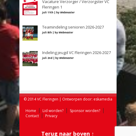
Vacature Verzorger / Verzorgster VC
Fleringen 1
juli 11th | by
Webmaster
Teamindeling senioren 2026-2027
juli 8th | by
Webmaster
Indeling jeugd VC Fleringen 2026-2027
juli 2nd | by
Webmaster
© 2014 VC Fleringen | Ontworpen door:
eskamedia
Home
Lid worden?
Sponsor worden?
Contact
Privacy
Terug naar boven ↑