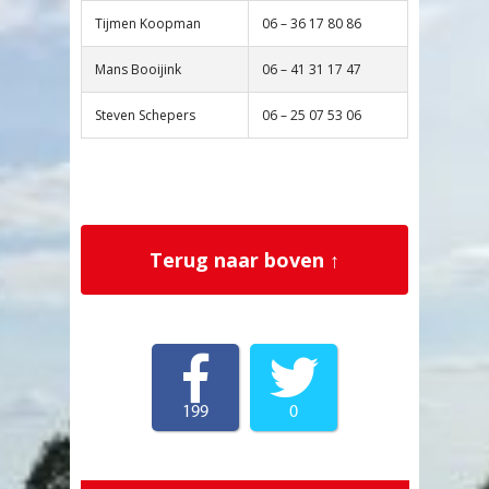
Tijmen Koopman
06 – 36 17 80 86
Mans Booijink
06 – 41 31 17 47
Steven Schepers
06 – 25 07 53 06
Terug naar boven ↑
199
0