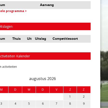
tum
Aanvang
ele programma >
itslagen
tum
Thuis
Uit
Uitslag
Competitiesoort
ctiviteiten Kalender
 activiteiten
augustus 2026
M
D
W
D
V
Z
Z
1
2
3
4
5
6
7
8
9