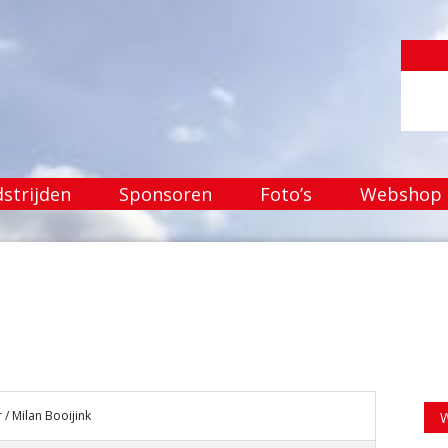
strijden
Sponsoren
Foto’s
Webshop
 / Milan Booijink
W