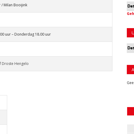
 / Milan Booijink
Da
Geh
U
00 uur – Donderdag 18.00 uur
Da
f Droste Hengelo
A
Geen