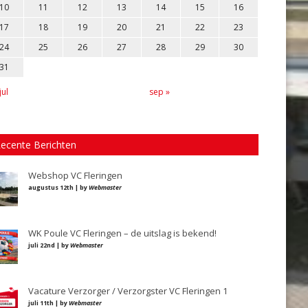
10
11
12
13
14
15
16
17
18
19
20
21
22
23
24
25
26
27
28
29
30
31
jul
sep »
ecente Berichten
Webshop VC Fleringen
augustus 12th | by
Webmaster
WK Poule VC Fleringen – de uitslag is bekend!
juli 22nd | by
Webmaster
Vacature Verzorger / Verzorgster VC Fleringen 1
juli 11th | by
Webmaster