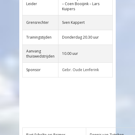
Leider
– Coen Booijink – Lars
Kuipers
Grensrechter
Sven Kappert
Trainingstijden
Donderdag 20.30 uur
Aanvang
10.00 uur
thuiswedstrijden
Sponsor
Gebr. Oude Lenferink
Bart Scholte op Reimer
Dennis van Zutphen