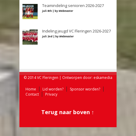
Teamindeling senioren 2026-2027
juli 8th | by
Webmaster
Indeling jeugd VC Fleringen 2026-2027
juli 2nd | by
Webmaster
© 2014 VC Fleringen | Ontworpen door:
eskamedia
Home
Lid worden?
Sponsor worden?
Contact
Privacy
Terug naar boven ↑