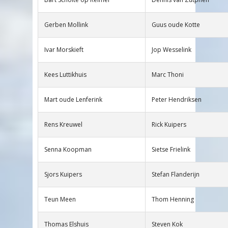
Gerben Mollink
Guus oude Kotte
Ivar Morskieft
Jop Wesselink
Kees Luttikhuis
Marc Thoni
Mart oude Lenferink
Peter Hendriksen
Rens Kreuwel
Rick Kuipers
Senna Koopman
Sietse Frielink
Sjors Kuipers
Stefan Flanderijn
Teun Meen
Thom Henning
Thomas Elshuis
Steven Kok