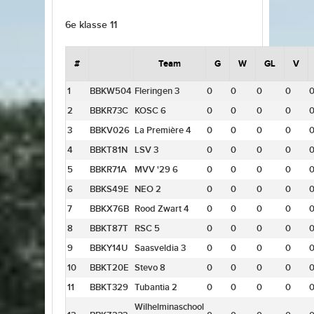
6e klasse 11
#
Team
G
W
GL
V
1
BBKW504
Fleringen 3
0
0
0
0
2
BBKR73C
KOSC 6
0
0
0
0
3
BBKV026
La Première 4
0
0
0
0
4
BBKT81N
LSV 3
0
0
0
0
5
BBKR71A
MVV '29 6
0
0
0
0
6
BBKS49E
NEO 2
0
0
0
0
7
BBKX76B
Rood Zwart 4
0
0
0
0
8
BBKT87T
RSC 5
0
0
0
0
9
BBKY14U
Saasveldia 3
0
0
0
0
10
BBKT20E
Stevo 8
0
0
0
0
11
BBKT329
Tubantia 2
0
0
0
0
Wilhelminaschool