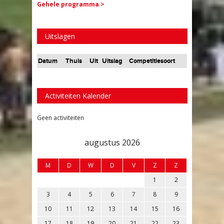
Gehele programma >
Uitslagen
Datum
Thuis
Uit
Uitslag
Competitiesoort
Activiteiten Kalender
Geen activiteiten
augustus 2026
M
D
W
D
V
Z
Z
1
2
3
4
5
6
7
8
9
10
11
12
13
14
15
16
17
18
19
20
21
22
23