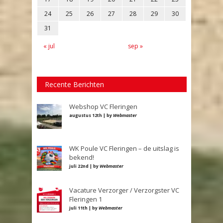
24
25
26
27
28
29
30
31
« jul
sep »
Recente Berichten
Webshop VC Fleringen
augustus 12th | by
Webmaster
WK Poule VC Fleringen – de uitslag is
bekend!
juli 22nd | by
Webmaster
Vacature Verzorger / Verzorgster VC
Fleringen 1
juli 11th | by
Webmaster