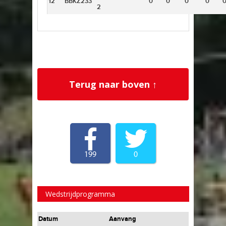
12
BBKZ233
0
0
0
0
2
Terug naar boven ↑
199
0
Wedstrijdprogramma
Datum
Aanvang