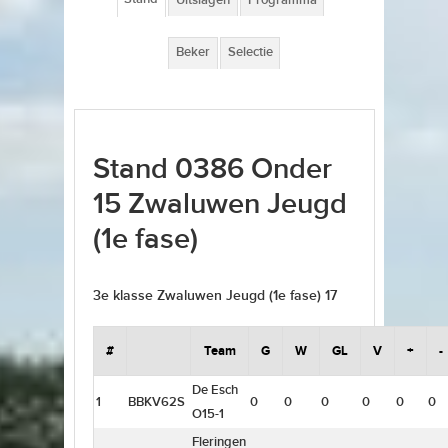
Uitslagen
Programma
Beker
Selectie
Stand 0386 Onder
15 Zwaluwen Jeugd
(1e fase)
3e klasse Zwaluwen Jeugd (1e fase) 17
#
Team
G
W
GL
V
+
-
De Esch
1
BBKV62S
0
0
0
0
0
0
O15-1
Fleringen