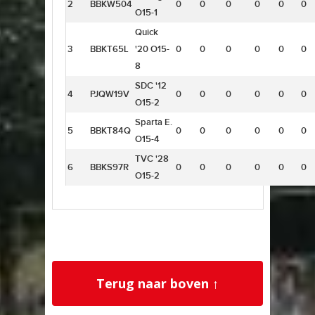
2
BBKW504
0
0
0
0
0
0
O15-1
Quick
3
BBKT65L
'20 O15-
0
0
0
0
0
0
8
SDC '12
4
PJQW19V
0
0
0
0
0
0
O15-2
Sparta E.
5
BBKT84Q
0
0
0
0
0
0
O15-4
TVC '28
6
BBKS97R
0
0
0
0
0
0
O15-2
Terug naar boven ↑