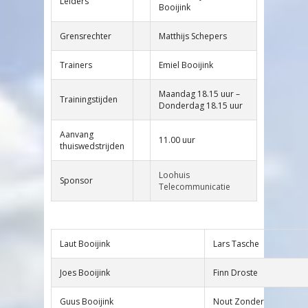
Leiders
Booijink
Grensrechter
Matthijs Schepers
Trainers
Emiel Booijink
Maandag 18.15 uur –
Trainingstijden
Donderdag 18.15 uur
Aanvang
11.00 uur
thuiswedstrijden
Loohuis
Sponsor
Telecommunicatie
Laut Booijink
Lars Tasche
Joes Booijink
Finn Droste
Guus Booijink
Nout Zonder