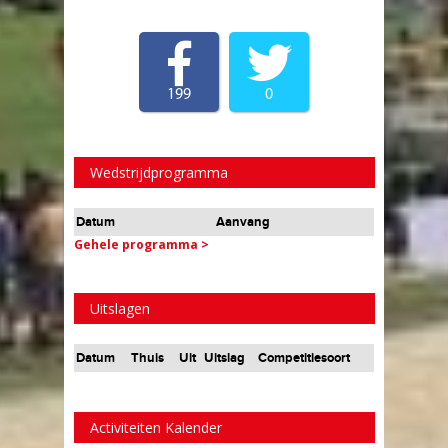
199
0
Wedstrijdprogramma
Datum
Aanvang
Gehele programma >
Uitslagen
Datum
Thuis
Uit
Uitslag
Competitiesoort
Activiteiten Kalender