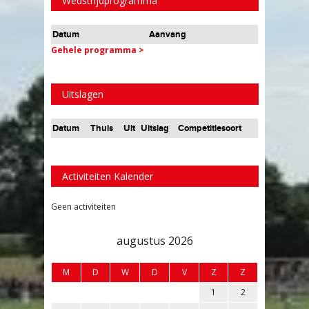
Wedstrijdprogramma
Datum
Aanvang
Gehele programma >
Uitslagen
Datum
Thuis
Uit
Uitslag
Competitiesoort
Activiteiten Kalender
Geen activiteiten
augustus 2026
M
D
W
D
V
Z
Z
1
2