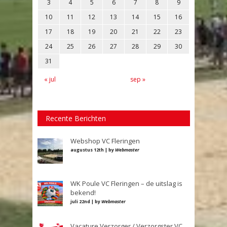
3
4
5
6
7
8
9
10
11
12
13
14
15
16
17
18
19
20
21
22
23
24
25
26
27
28
29
30
31
« jul
sep »
Recente Berichten
Webshop VC Fleringen
augustus 12th | by
Webmaster
WK Poule VC Fleringen – de uitslag is
bekend!
juli 22nd | by
Webmaster
Vacature Verzorger / Verzorgster VC