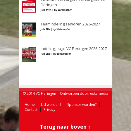
Fleringen 1
juli 11th | by
Webmaster
Teamindeling senioren 2026-2027
juli 8th | by
Webmaster
Indeling jeugd VC Fleringen 2026-2027
juli 2nd | by
Webmaster
© 2014 VC Fleringen | Ontworpen door:
eskamedia
Home
Lid worden?
Sponsor worden?
Contact
Privacy
Terug naar boven ↑