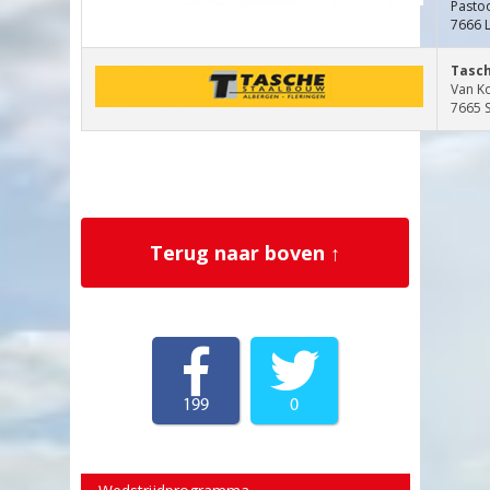
Pasto
7666 L
Tasc
Van K
7665 
Terug naar boven ↑
199
0