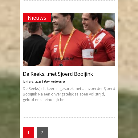
Nieuws
De Reeks…met Sjoerd Booijink
juni 3rd, 2026 |
door Webmaster
De Reeks’, dit keer in gesprek met aanvoerder Sjoerd
Booijink Na een onvergetelijk seizoen vol strijd,
geloof en uiteindelijk het
1
2