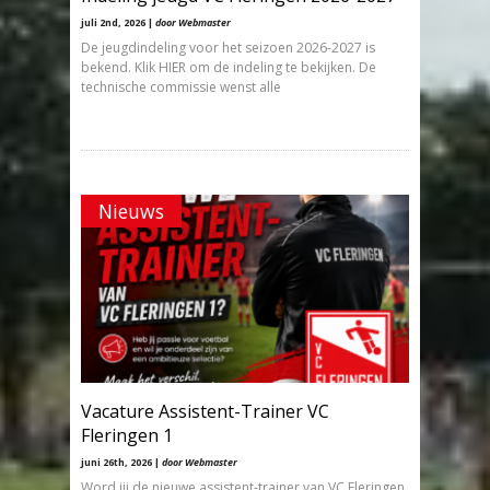
juli 2nd, 2026 |
door Webmaster
De jeugdindeling voor het seizoen 2026-2027 is
bekend. Klik HIER om de indeling te bekijken. De
technische commissie wenst alle
Nieuws
Vacature Assistent-Trainer VC
Fleringen 1
juni 26th, 2026 |
door Webmaster
Word jij de nieuwe assistent-trainer van VC Fleringen