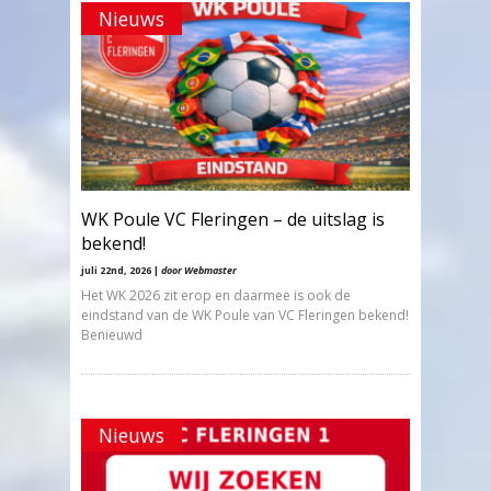
Nieuws
WK Poule VC Fleringen – de uitslag is
bekend!
juli 22nd, 2026 |
door Webmaster
Het WK 2026 zit erop en daarmee is ook de
eindstand van de WK Poule van VC Fleringen bekend!
Benieuwd
Nieuws